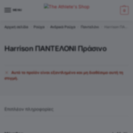
MENU
0
Αρχική σελίδα
Ρούχα
Ανδρικά Ρούχα
Παντελόνι
Harrison ΠΑΝΤΕΛΟΝΙ Πράσινο
/
/
/
/
Harrison ΠΑΝΤΕΛΟΝΙ Πράσινο
Αυτό το προϊόν είναι εξαντλημένο και μη διαθέσιμο αυτή τη
στιγμή.
Επιπλέον πληροφορίες