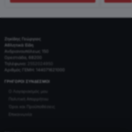
Ζηκίδης Γεώργιος
Αθλητικά Είδη
Ανδριανουπόλεως 150
Ορεστιάδα, 68200
Τηλέφωνο:
2552024950
Αριθμός ΓΕΜΗ: 144071621000
ΓΡΉΓΟΡΟΙ ΣΎΝΔΕΣΜΟΙ
Ο Λογαριασμός μου
Πολιτική Απορρήτου
Όροι και Προϋποθέσεις
Επικοινωνία