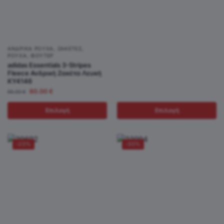
ΑΝΔΡΙΚΆ ΡΟΎΧΑ
,
ΖΑΚΈΤΕΣ
,
ΡΟΎΧΑ
,
ΦΟΎΤΕΡ
adidas Essentials 3-Stripes
Fleece Ανδρική Ζακέτα Λευκή
KY4146
60.00
€
65.00
€
Επιλογή
Επιλογή
-20%
-30%