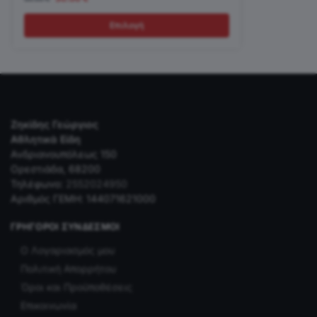
Επιλογή
Ζηκίδης Γεώργιος
Αθλητικά Είδη
Ανδριανουπόλεως 150
Ορεστιάδα, 68200
Τηλέφωνο:
2552024950
Αριθμός ΓΕΜΗ: 144071621000
ΓΡΉΓΟΡΟΙ ΣΎΝΔΕΣΜΟΙ
Ο Λογαριασμός μου
Πολιτική Απορρήτου
Όροι και Προϋποθέσεις
Επικοινωνία