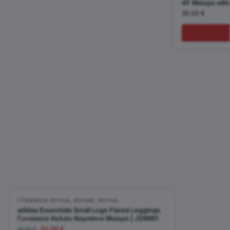
4F Μαύρο αθλ
30.00
€
ΓΥΝΑΙΚΕΊΑ ΡΟΎΧΑ
,
ΚΟΛΆΝ
,
ΡΟΎΧΑ
adidas Essentials Small Logo Flared Leggings
Γυναικείο Κολάν Καμπάνα Μαύρο | JD9961
30.00
€
35.00
€