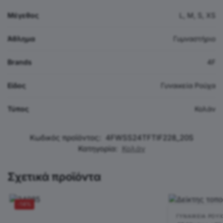
Μέγεθος
L, M, S, XS
Άθλημα
Γυμναστήριο
Brands
4F
Είδος
Γυναικεία Ρούχα
Τύπος
Κολάν
Κωδικός προϊόντος:
4FWSS24TFTIF228_20S
Κατηγορία:
Κολάν
Σχετικά προϊόντα
-14%
ΓΥΝΑΙΚΕΊΑ ΡΟΎ