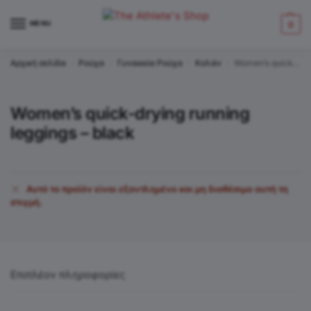
MENU
0
Αρχική σελίδα
Ρούχα
Γυναικεία Ρούχα
Κολάν
Women’s quick-drying running leggings – black
/
/
/
/
Women’s quick-drying running
leggings – black
Αυτό το προϊόν είναι εξαντλημένο και μη διαθέσιμο αυτή τη
στιγμή.
Επιπλέον πληροφορίες