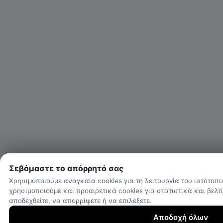
Σεβόμαστε το απόρρητό σας
Χρησιμοποιούμε αναγκαία cookies για τη λειτουργία του ιστότοπ
χρησιμοποιούμε και προαιρετικά cookies για στατιστικά και βελτ
αποδεχθείτε, να απορρίψετε ή να επιλέξετε.
Αποδοχή όλων