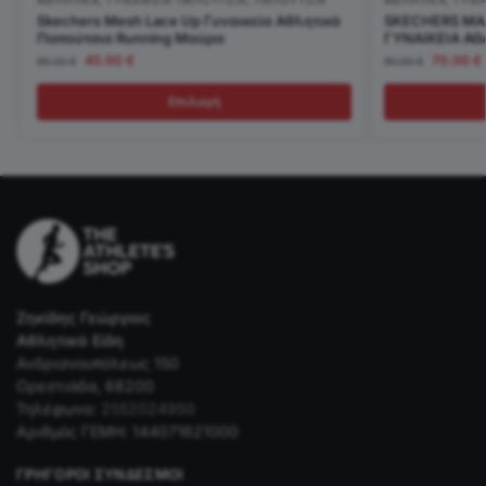
ΑΘΛΗΤΙΚΆ
,
ΓΥΝΑΙΚΕΊΑ ΠΑΠΟΎΤΣΙΑ
,
ΠΑΠΟΎΤΣΙΑ
ΑΘΛΗΤΙΚΆ
,
ΓΥΝΑ
Skechers Mesh Lace Up Γυναικεία Αθλητικά
SKECHERS MAX
Παπούτσια Running Μαύρα
ΓΥΝΑΙΚΕΙΑ ΑΘ
45.00
€
70.00
€
65.00
€
80.00
€
Επιλογή
Ζηκίδης Γεώργιος
Αθλητικά Είδη
Ανδριανουπόλεως 150
Ορεστιάδα, 68200
Τηλέφωνο:
2552024950
Αριθμός ΓΕΜΗ: 144071621000
ΓΡΉΓΟΡΟΙ ΣΎΝΔΕΣΜΟΙ