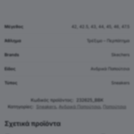
Μέγεθος
42, 42.5, 43, 44, 45, 46, 47.5
Άθλημα
Τρέξιμο – Περπάτημα
Brands
Skechers
Είδος
Ανδρικά Παπούτσια
Τύπος
Sneakers
Κωδικός προϊόντος:
232625_BBK
Κατηγορίες:
Sneakers
,
Ανδρικά Παπούτσια
,
Παπούτσια
Σχετικά προϊόντα