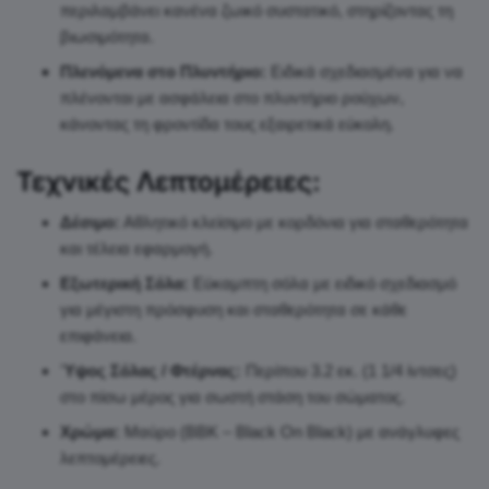
περιλαμβάνει κανένα ζωικό συστατικό, στηρίζοντας τη
βιωσιμότητα.
Πλενόμενα στο Πλυντήριο:
Ειδικά σχεδιασμένα για να
πλένονται με ασφάλεια στο πλυντήριο ρούχων,
κάνοντας τη φροντίδα τους εξαιρετικά εύκολη.
Τεχνικές Λεπτομέρειες:
Δέσιμο:
Αθλητικό κλείσιμο με κορδόνια για σταθερότητα
και τέλεια εφαρμογή.
Εξωτερική Σόλα:
Εύκαμπτη σόλα με ειδικό σχεδιασμό
για μέγιστη πρόσφυση και σταθερότητα σε κάθε
επιφάνεια.
Ύψος Σόλας / Φτέρνας:
Περίπου 3.2 εκ. (1 1/4 ίντσες)
στο πίσω μέρος για σωστή στάση του σώματος.
Χρώμα:
Μαύρο (BBK – Black On Black) με ανάγλυφες
λεπτομέρειες.