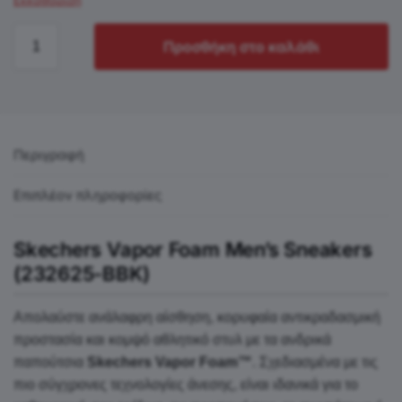
Προσθήκη στο καλάθι
Περιγραφή
Επιπλέον πληροφορίες
Skechers Vapor Foam Men’s Sneakers
(232625-BBK)
Απολαύστε ανάλαφρη αίσθηση, κορυφαία αντικραδασμική
προστασία και κομψό αθλητικό στυλ με τα ανδρικά
παπούτσια
Skechers Vapor Foam™
. Σχεδιασμένα με τις
πιο σύγχρονες τεχνολογίες άνεσης, είναι ιδανικά για το