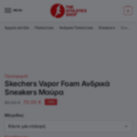
MENU
0
Αρχική σελίδα
Παπούτσια
Ανδρικά Παπούτσια
Sneakers
Skechers Vapor Foam Ανδρικά Sneakers Μαύρα
/
/
/
/
Προσφορά!
Skechers Vapor Foam Ανδρικά
Sneakers Μαύρα
70.00
€
80.00
€
-13%
Μέγεθος
Εκκαθάριση