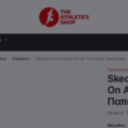
ρ
τσια
Sneakers
Skechers Uno Stand On Air Γυναικεία Παπούτσια
/
/
Προσφορά
Ske
On A
Παπ
95.00
€
Μέγεθος