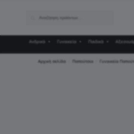
Αναζήτηση
Ανδρικά
Γυναικεία
Παιδικά
Αξεσουά
Αρχική σελίδα
Παπούτσια
Γυναικεία Παπού
/
/