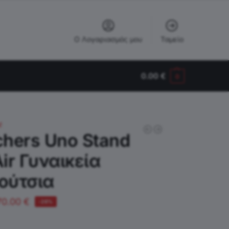
Ο Λογαριασμός μου
Ταμείο
0.00
€
0
!
chers Uno Stand
ir Γυναικεία
ούτσια
70.00
€
-26%