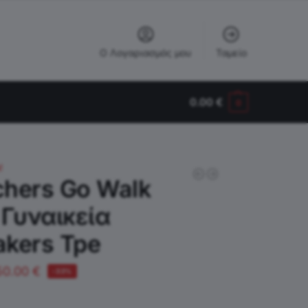
Ο Λογαριασμός μου
Ταμείο
0.00
€
0
!
chers Go Walk
 Γυναικεία
akers Tpe
50.00
€
-33%