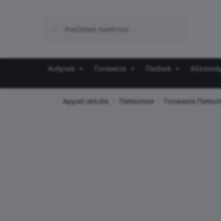
Αναζήτηση
Ανδρικά
Γυναικεία
Παιδικά
Αξεσουά
Αρχική σελίδα
Παπούτσια
Γυναικεία Παπού
/
/