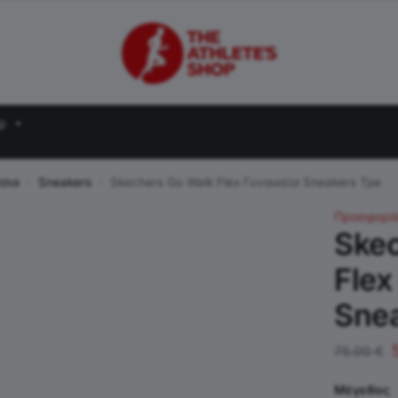
ρ
τσια
Sneakers
Skechers Go Walk Flex Γυναικεία Sneakers Tpe
/
/
Προσφορά
Ske
Flex
Sne
75.00
€
Μέγεθος