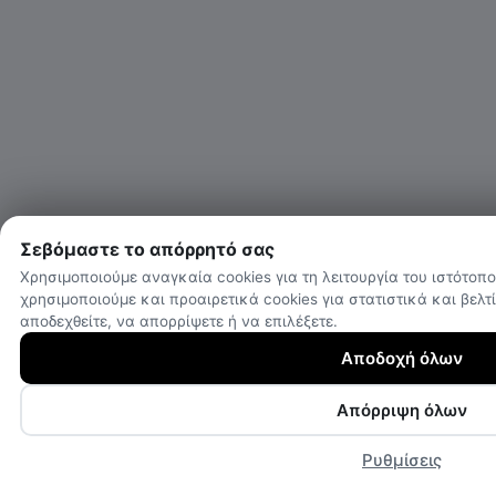
Σεβόμαστε το απόρρητό σας
Χρησιμοποιούμε αναγκαία cookies για τη λειτουργία του ιστότοπ
χρησιμοποιούμε και προαιρετικά cookies για στατιστικά και βελτ
αποδεχθείτε, να απορρίψετε ή να επιλέξετε.
Αποδοχή όλων
Απόρριψη όλων
Ρυθμίσεις