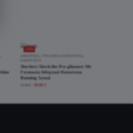
-33%
Α
,
ΑΘΛΗΤΙΚΆ
,
ΓΥΝΑΙΚΕΊΑ ΠΑΠΟΎΤΣΙΑ
,
ΠΑΠΟΎΤΣΙΑ
Skechers Skech-lite Pro-glimmer Me
White
Γυναικεία Αθλητικά Παπούτσια
Running Λευκά
50.00
€
75.00
€