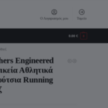
Ο Λογαριασμός μου
Ταμείο
0.00
€
0
 Μπεζ
hers Engineered
ικεία Αθλητικά
ύτσια Running
ζ