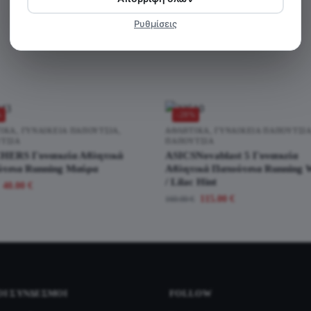
Κωδικός προϊόντος:
117385_TPE
Κατηγορία:
Αθλητικά
Ρυθμίσεις
%
-28%
ΙΚΆ
,
ΓΥΝΑΙΚΕΊΑ ΠΑΠΟΎΤΣΙΑ
,
ΑΘΛΗΤΙΚΆ
,
ΓΥΝΑΙΚΕΊΑ ΠΑΠΟΎΤΣΙ
ΤΣΙΑ
ΠΑΠΟΎΤΣΙΑ
ERS Γυναικεία Αθλητικά
ASICSNovablast 5 Γυναικεία
τσια Running Μαύρα
Αθλητικά Παπούτσια Running 
/ Lilac Hint
40.00
€
115.00
€
160.00
€
ΟΙ ΣΎΝΔΕΣΜΟΙ
FOLLOW