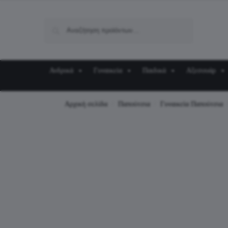
Αναζήτηση
Ανδρικά
Γυναικεία
Παιδικά
Αξεσουάρ
Αρχική σελίδα
Παπούτσια
Γυναικεία Παπούτσια
/
/