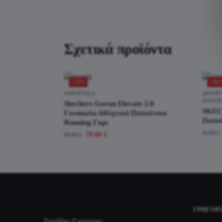
Σχετικά προϊόντα
-13%
-38
ΑΘΛΗΤΙΚΆ
ΑΘΛΗΤ
ΠΑΠΟΎ
Skechers Gorun Elevate 2.0
SKECH
Γυναικεία Αθλητικά Παπούτσια
Παπού
Running Γκρι
65.00
€
70.00
€
80.00
€
ΓΡΉΓΟΡ
Ζηκίδης Γεώργιος