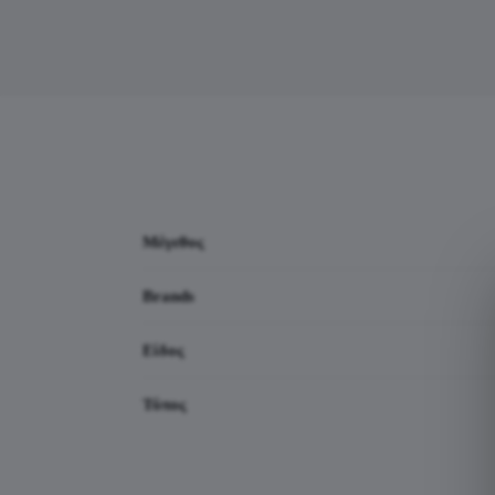
Μέγεθος
Brands
Είδος
Τύπος