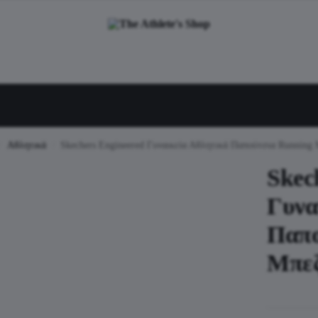
Αθλητικά
Skechers Engineered Γυναικεία Αθλητικά Παπούτσια Running
/
/
Skec
Γυνα
Παπο
Μπε