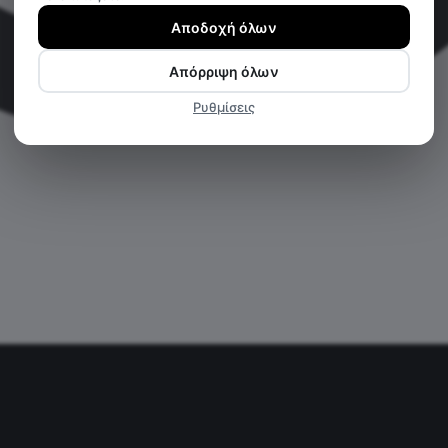
Αποδοχή όλων
Απόρριψη όλων
Ρυθμίσεις