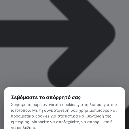
Σεβόμαστε το απόρρητό σας
Χρησιμοποιούμε αναγκαία cookies για τη λειτουργία του
ιστότοπου. Με τη συγκατάθεσή σας χρησιμοποιούμε και
προαιρετικά cookies για στατιστικά και βελτίωση της
εμπειρίας. Μπορείτε να αποδεχθείτε, να απορρίψετε ή
να επιλέξετε.