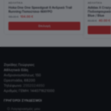
ΑΘΛΗΤΙΚΆ
ΑΘΛΗΤΙΚΆ
Hoka One One Speedgoat 6 Ανδρικά Trail
Adidas X Craz
Running Παπούτσια-ΜΑΥΡΟ
Ποδοσφαιρικά 
Blue / Blue
104.00
€
165.00
€
40.00
€
60.00
€
Επιλογή
Ζηκίδης Γεώργιος
Αθλητικά Είδη
Ανδριανουπόλεως 150
Ορεστιάδα, 68200
Τηλέφωνο:
2552024950
Αριθμός ΓΕΜΗ: 144071621000
ΓΡΉΓΟΡΟΙ ΣΎΝΔΕΣΜΟΙ
Ο Λογαριασμός μου