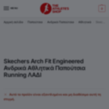
MENU
0
Αρχική σελίδα
Παπούτσια
Ανδρικά Παπούτσια
Αθλητικά
Skechers Arch Fit Engineered Ανδρικά Αθλητικά Παπούτσια Running ΛΑΔΙ
/
/
/
/
Skechers Arch Fit Engineered
Ανδρικά Αθλητικά Παπούτσια
Running ΛΑΔΙ
Αυτό το προϊόν είναι εξαντλημένο και μη διαθέσιμο αυτή τη
στιγμή.