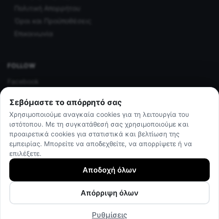
Πολιτική Απορρήτου
Όροι και Προϋποθέσεις
Επικοινωνία
FOLLOW
Facebook
Instagram
Σεβόμαστε το απόρρητό σας
Χρησιμοποιούμε αναγκαία cookies για τη λειτουργία του
ιστότοπου. Με τη συγκατάθεσή σας χρησιμοποιούμε και
προαιρετικά cookies για στατιστικά και βελτίωση της
εμπειρίας. Μπορείτε να αποδεχθείτε, να απορρίψετε ή να
επιλέξετε.
© The athletes shop 2025
by Darthost
Αποδοχή όλων
Απόρριψη όλων
Ρυθμίσεις