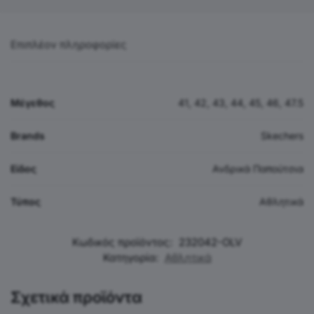
Επιπλέον πληροφορίες
Μέγεθος
41, 42, 43, 44, 45, 46, 47.5
Brands
Skechers
Είδος
Ανδρικά Παπούτσια
Τύπος
Αθλητικά
Κωδικός προϊόντος:
232042-OLV
Κατηγορία:
Αθλητικά
Σχετικά προϊόντα