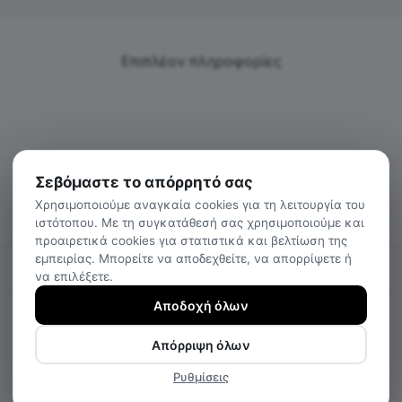
Επιπλέον πληροφορίες
Σεβόμαστε το απόρρητό σας
Χρησιμοποιούμε αναγκαία cookies για τη λειτουργία του
ιστότοπου. Με τη συγκατάθεσή σας χρησιμοποιούμε και
προαιρετικά cookies για στατιστικά και βελτίωση της
εμπειρίας. Μπορείτε να αποδεχθείτε, να απορρίψετε ή
να επιλέξετε.
Αποδοχή όλων
Απόρριψη όλων
Ρυθμίσεις