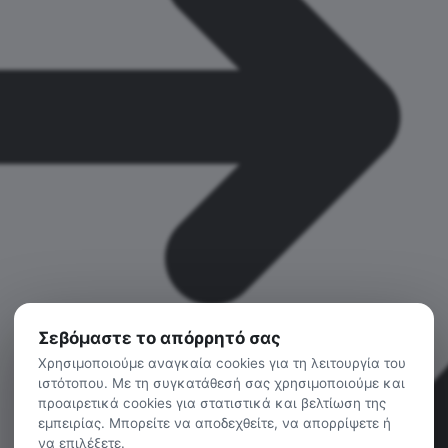
Σεβόμαστε το απόρρητό σας
Χρησιμοποιούμε αναγκαία cookies για τη λειτουργία του
ιστότοπου. Με τη συγκατάθεσή σας χρησιμοποιούμε και
προαιρετικά cookies για στατιστικά και βελτίωση της
εμπειρίας. Μπορείτε να αποδεχθείτε, να απορρίψετε ή
να επιλέξετε.