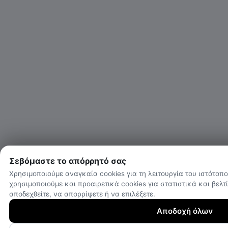
Σεβόμαστε το απόρρητό σας
Χρησιμοποιούμε αναγκαία cookies για τη λειτουργία του ιστότοπ
χρησιμοποιούμε και προαιρετικά cookies για στατιστικά και βελτ
αποδεχθείτε, να απορρίψετε ή να επιλέξετε.
Αποδοχή όλων