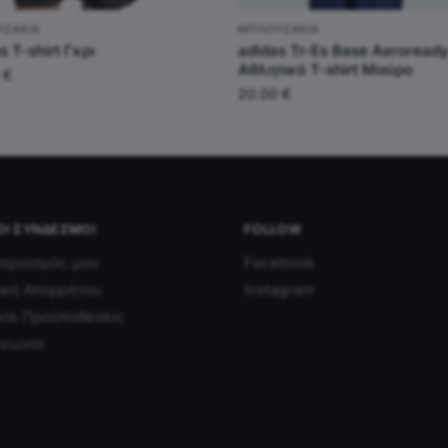
ΥΖΆΚΙΑ
ΜΠΛΟΥΖΆΚΙΑ
s T-shirt Γκρι
adidas Tr-Es Base Aeroread
Αθλητικό T-shirt Μαύρο
0
€
20.00
€
ΟΙ ΣΎΝΔΕΣΜΟΙ
FOLLOW
αριασμός μου
Facebook
ική Απορρήτου
Instagram
και Προϋποθέσεις
ινωνία