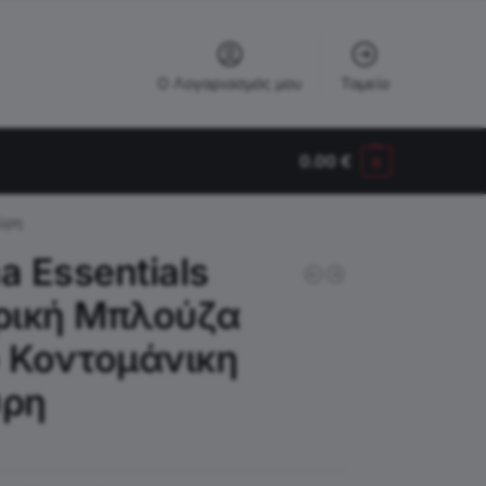
Ο Λογαριασμός μου
Ταμείο
0.00
€
0
ύρη
 Essentials
ρική Μπλούζα
o Κοντομάνικη
ρη