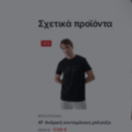
Σχετικά προϊόντα
-6%
ΜΠΛΟΥΖΆΚΙΑ
4F Ανδρική κοντομάνικη μπλούζα
17.00
€
18.00
€