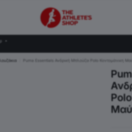
ρ
λουζάκια
Puma Essentials Ανδρική Μπλούζα Polo Κοντομάνικη Μα
/
Puma
Ανδ
Pol
Μαύ