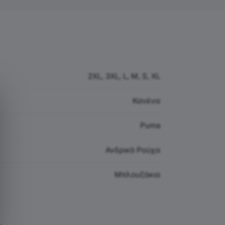
2XL, 3XL, L, M, S, XL
Κανένα
Puma
Ανδρικά Ρούχα
Μπλουζάκια