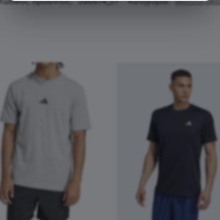
Κωδικός προϊόντος:
586674_51
Κατηγορία:
Μπλουζάκι