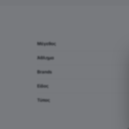
Μέγεθος
Άθλημα
Brands
Είδος
Τύπος