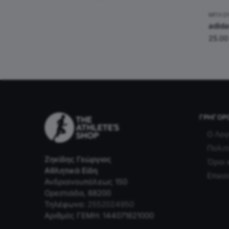
ΜΠΛΟ
adida
25.0
ΓΡΉΓΟΡ
Ο Λογ
Πολιτ
Ζηκίδης Γεώργιος
Όροι 
Αθλητικά Είδη
Επικο
Ανδριανουπόλεως 150
Ορεστιάδα, 68200
Τηλέφωνο:
2552024950
Αριθμός ΓΕΜΗ: 144071621000