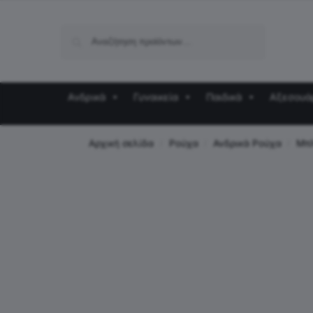
Αναζήτηση
Ανδρικά
Γυναικεία
Παιδικά
Αξεσουά
Αρχική σελίδα
Ρούχα
Ανδρικά Ρούχα
Μπ
/
/
/