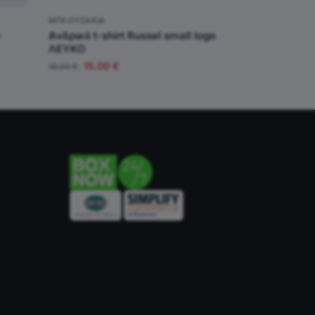
ΜΠΛΟΥΖΆΚΙΑ
y
Aνδρικό t-shirt Russel small logo
ΛΕΥΚΟ
15.00
€
18.00
€