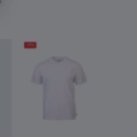
α
-17%