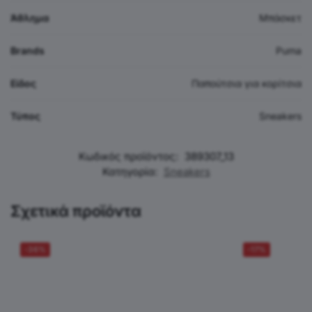
Άθλημα
Μπάσκετ
Brands
Puma
Είδος
Παπούτσια για κορίτσια
Τύπος
Sneakers
Κωδικός προϊόντος:
389307_13
Κατηγορία:
Sneakers
Σχετικά προϊόντα
-36%
-17%