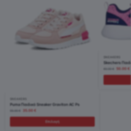
SNEAKERS
Skechers Παιδ
50.00
€
60.00
€
SNEAKERS
Puma Παιδικό Sneaker Graviton AC Ps
35.00
€
55.00
€
Επιλογή