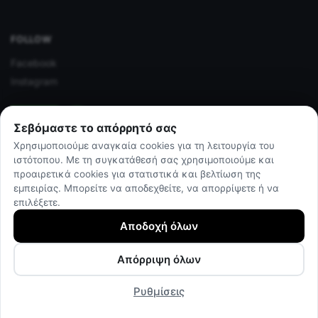
FOLLOW
Facebook
Instagram
Σεβόμαστε το απόρρητό σας
Χρησιμοποιούμε αναγκαία cookies για τη λειτουργία του
ιστότοπου. Με τη συγκατάθεσή σας χρησιμοποιούμε και
προαιρετικά cookies για στατιστικά και βελτίωση της
εμπειρίας. Μπορείτε να αποδεχθείτε, να απορρίψετε ή να
επιλέξετε.
© The athletes shop 2025
by Darthost
Αποδοχή όλων
Απόρριψη όλων
Ρυθμίσεις
🛡️ Protected & Powered by
DartHost.eu