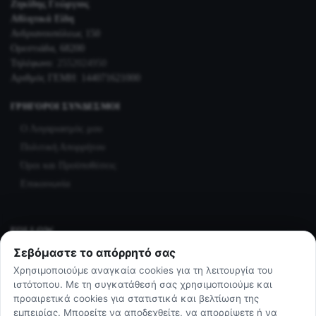
Ζηκίδης Γεώργιος
Αθλητικά Είδη
Ανδριανουπόλεως 150
Ορεστιάδα, 68200
Τηλέφωνο:
2552024950
Αριθμός ΓΕΜΗ: 144071621000
ΓΡΉΓΟΡΟΙ ΣΎΝΔΕΣΜΟΙ
Ο Λογαριασμός μου
Πολιτική Απορρήτου
Όροι και Προϋποθέσεις
Επικοινωνία
FOLLOW
Σεβόμαστε το απόρρητό σας
Facebook
Χρησιμοποιούμε αναγκαία cookies για τη λειτουργία του
Instagram
ιστότοπου. Με τη συγκατάθεσή σας χρησιμοποιούμε και
προαιρετικά cookies για στατιστικά και βελτίωση της
εμπειρίας. Μπορείτε να αποδεχθείτε, να απορρίψετε ή να