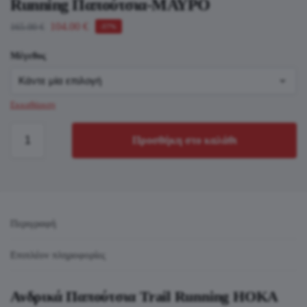
Running Παπούτσια-ΜΑΥΡΟ
104.00
€
165.00
€
-37%
Μέγεθος
Εκκαθάριση
Προσθήκη στο καλάθι
Περιγραφή
Επιπλέον πληροφορίες
Ανδρικά Παπούτσια Trail Running HOKA