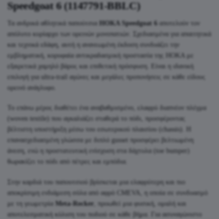
Speedgoat 6 (1147791-BBLC)
Τα ανδρικά αθλητικά παπούτσια
HOKA Speedgoat 6
αποτελούν τον
απόλυτο κυρίαρχο των ορεινών μονοπατιών. Σχεδιασμένα για απαιτητικά
και τεχνικά εδάφη, αυτή η ανανεωμένη έκδοση συνδυάζει την
εμβληματική, κορυφαία αντικραδασμική προστασία της HOKA με
εξαιρετικά χαμηλό βάρος και επιθετική πρόσφυση. Είναι η ιδανική
επιλογή για ultra-trail αγώνες και μεγάλες προπονήσεις σε κάθε είδους
ορεινό ανάγλυφο.
Το επάνω μέρος διαθέτει ένα αναβαθμισμένο, ελαφρύ διαπνέον πλέγμα
(woven textile) που αγκαλιάζει σταθερά το πόδι, προσφέροντας
βέλτιστη υποστήριξη μέσω του εσωτερικού πλαισίου (chassis). Η
επανασχεδιασμένη γλώσσα με διπλό gusset προσφέρει βελτιωμένη
άνεση, ενώ η προστατευτική ενίσχυση στα δάχτυλα (toe bumper)
θωρακίζει το πόδι από πέτρες και εμπόδια.
Στην καρδιά του παπουτσιού βρίσκεται μια ελαφρύτερη και πιο
αποκρίσιμη ενδιάμεση σόλα από αφρό CMEVA, η οποία σε συνδυασμό
με τη γεωμετρία
Meta-Rocker
, προωθεί μια φυσική, ομαλή και
αποτελεσματική κύλιση του ποδιού σε κάθε βήμα. Για ασυναγώνιστο