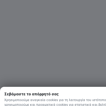
Σεβόμαστε το απόρρητό σας
Χρησιμοποιούμε αναγκαία cookies για τη λειτουργία του ιστότοπ
χρησιμοποιούμε και προαιρετικά cookies για στατιστικά και βελτ