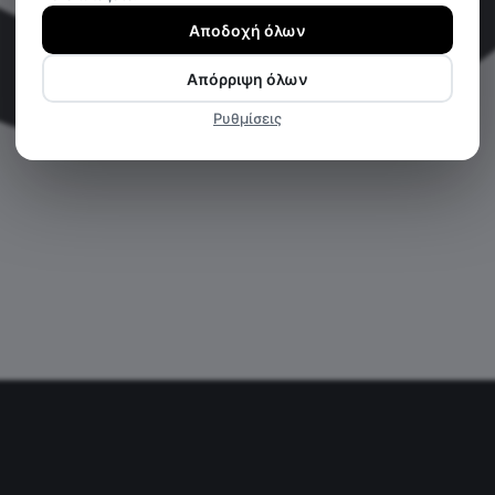
Αποδοχή όλων
Απόρριψη όλων
Ρυθμίσεις