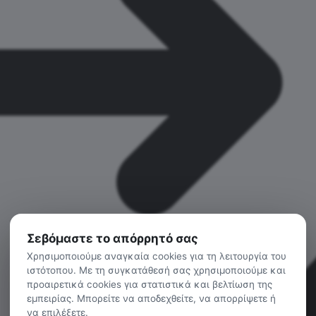
Σεβόμαστε το απόρρητό σας
Χρησιμοποιούμε αναγκαία cookies για τη λειτουργία του
ιστότοπου. Με τη συγκατάθεσή σας χρησιμοποιούμε και
προαιρετικά cookies για στατιστικά και βελτίωση της
εμπειρίας. Μπορείτε να αποδεχθείτε, να απορρίψετε ή
να επιλέξετε.