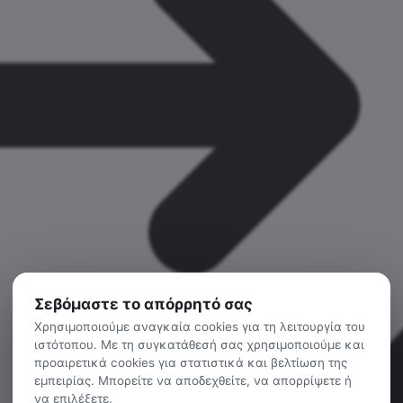
Σεβόμαστε το απόρρητό σας
Χρησιμοποιούμε αναγκαία cookies για τη λειτουργία του
ιστότοπου. Με τη συγκατάθεσή σας χρησιμοποιούμε και
προαιρετικά cookies για στατιστικά και βελτίωση της
εμπειρίας. Μπορείτε να αποδεχθείτε, να απορρίψετε ή
να επιλέξετε.