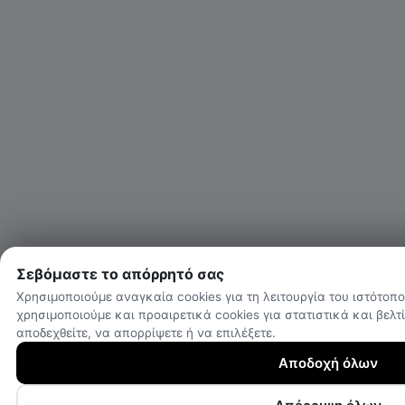
Σεβόμαστε το απόρρητό σας
Χρησιμοποιούμε αναγκαία cookies για τη λειτουργία του ιστότοπ
χρησιμοποιούμε και προαιρετικά cookies για στατιστικά και βελτ
αποδεχθείτε, να απορρίψετε ή να επιλέξετε.
Αποδοχή όλων