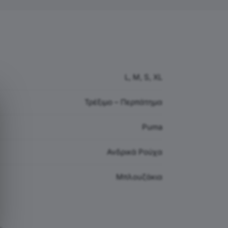
L, M, S, XL
Τρέξιμο – Περπάτημα
Puma
Ανδρικά Ρούχα
Μπλουζάκια