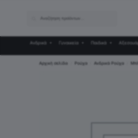
Αναζήτηση
Ανδρικά
Γυναικεία
Παιδικά
Αξεσουά
Αρχική σελίδα
Ρούχα
Ανδρικά Ρούχα
Μπ
/
/
/