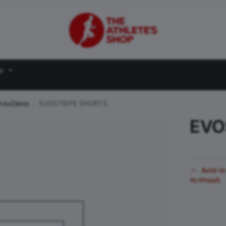
ρ
λουζάκια
EVOSTRIPE SHORTS
/
EVO
Αυτό το
τη στιγμή.