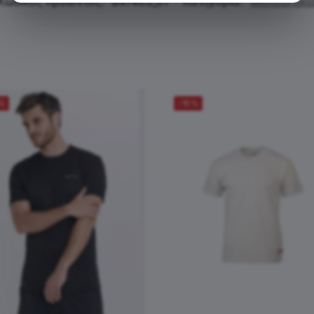
Κωδικός προϊόντος:
847403_01
Κατηγορία:
Μπλουζάκι
%
-15%