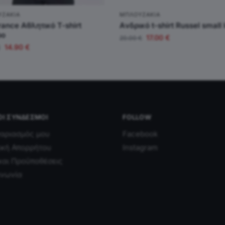
ΥΖΆΚΙΑ
ΜΠΛΟΥΖΆΚΙΑ
ance Αθλητικό T-shirt
Aνδρικό t-shirt Russel small 
ρο
17.00
€
20.00
€
14.90
€
€
ΟΙ ΣΎΝΔΕΣΜΟΙ
FOLLOW
αριασμός μου
Facebook
ική Απορρήτου
Instagram
και Προϋποθέσεις
ινωνία