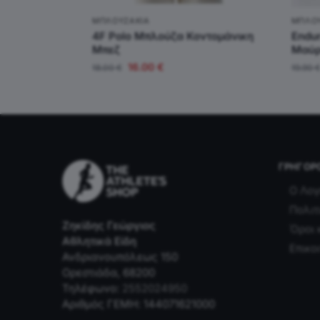
ΜΠΛΟΥΖΆΚΙΑ
ΜΠΛΟ
4F Polo Μπλούζα Κοντομάνικη
Endur
Μπεζ
Μαύ
16.00
€
18.00
€
19.90
ΓΡΉΓΟΡ
Ο Λογ
Πολιτ
Ζηκίδης Γεώργιος
Όροι 
Αθλητικά Είδη
Επικο
Ανδριανουπόλεως 150
Ορεστιάδα, 68200
Τηλέφωνο:
2552024950
Αριθμός ΓΕΜΗ: 144071621000