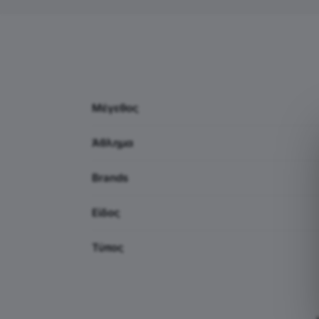
Μέγεθος
Άθλημα
Brands
Είδος
Τύπος