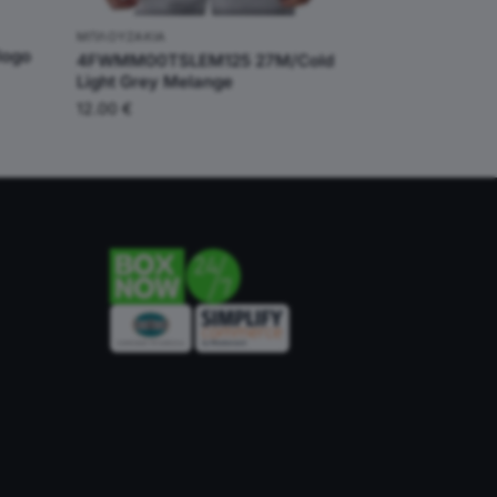
ΜΠΛΟΥΖΆΚΙΑ
logo
4FWMM00TSLEM125 27M/Cold
Light Grey Melange
12.00
€