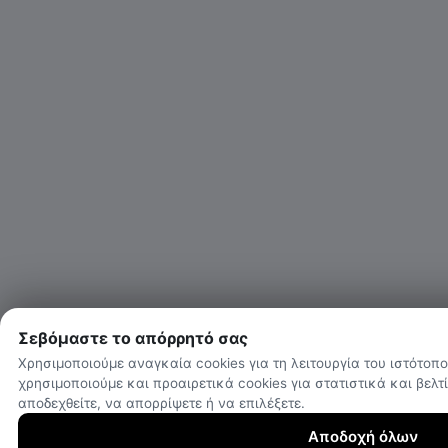
Σεβόμαστε το απόρρητό σας
Χρησιμοποιούμε αναγκαία cookies για τη λειτουργία του ιστότοπ
χρησιμοποιούμε και προαιρετικά cookies για στατιστικά και βελτ
αποδεχθείτε, να απορρίψετε ή να επιλέξετε.
Αποδοχή όλων