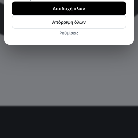
Αποδοχή όλων
Απόρριψη όλων
Ρυθμίσεις