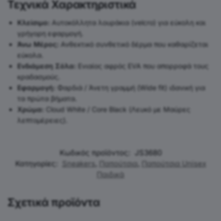
Τεχνικά Χαρακτηριστικά
Κλείσιμο:
Αυτοκόλλητα λουράκια (velcro) για εύκολη και
γρήγορη εφαρμογή.
Άνω Μέρος:
Ανθεκτικό συνθετικό δέρμα που καθαρίζεται
εύκολα.
Ενδιάμεση Σόλα:
Ενιαίος αφρός EVA που απορροφά τους
κραδασμούς.
Εφαρμογή:
Φαρδιά / Άνετη γραμμή (Wide fit) ιδανική για
τα πρώτα βήματα.
Χρώμα:
Cloud White / Core Black (Λευκό με Μαύρες
λεπτομέρειες).
Κωδικός προϊόντος:
JS3680
Κατηγορίες:
Sneakers
,
Παπούτσια
,
Παπούτσια Unisex
Παιδικά
Σχετικά προϊόντα