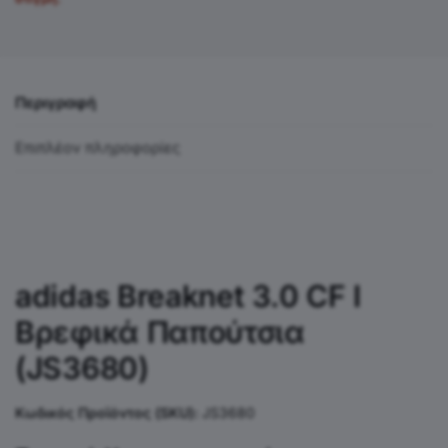
Περιγραφή
Επιπλέον πληροφορίες
adidas Breaknet 3.0 CF I
Βρεφικά Παπούτσια
(JS3680)
Κωδικός Προϊόντος (SKU):
JS3680