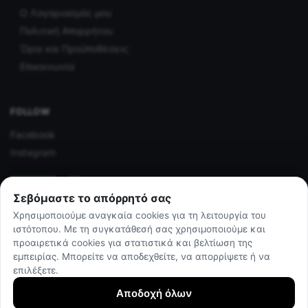
Ο Λογαριασμός μου
Πολιτική Απορρήτου
Όροι και Προϋποθέσεις
Επικοινωνία
FOLLOW
Facebook
Instagram
Σεβόμαστε το απόρρητό σας
Χρησιμοποιούμε αναγκαία cookies για τη λειτουργία του
ιστότοπου. Με τη συγκατάθεσή σας χρησιμοποιούμε και
προαιρετικά cookies για στατιστικά και βελτίωση της
εμπειρίας. Μπορείτε να αποδεχθείτε, να απορρίψετε ή να
επιλέξετε.
© The athletes shop 2025
by Darthost
Αποδοχή όλων