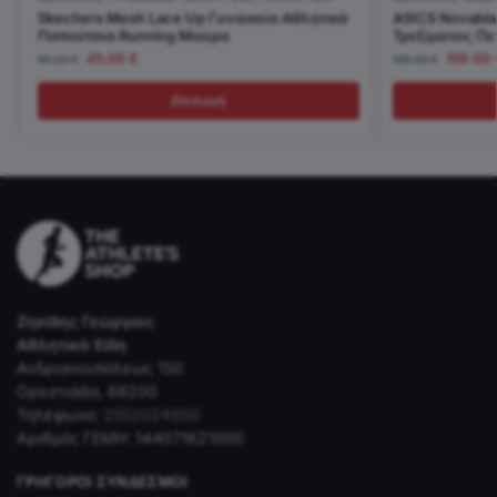
Skechers Mesh Lace Up Γυναικεία Αθλητικά
ASICS Novabla
Παπούτσια Running Μαύρα
Τρεξίματος Πε
45.00
€
159.00
65.00
€
165.00
€
Επιλογή
Ζηκίδης Γεώργιος
Αθλητικά Είδη
Ανδριανουπόλεως 150
Ορεστιάδα, 68200
Τηλέφωνο:
2552024950
Αριθμός ΓΕΜΗ: 144071621000
ΓΡΉΓΟΡΟΙ ΣΎΝΔΕΣΜΟΙ