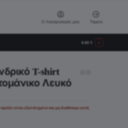
Ο Λογαριασμός μου
Ταμείο
0.00
€
0
νδρικό T-shirt
τομάνικο Λευκό
 προϊόν είναι εξαντλημένο και μη διαθέσιμο αυτή