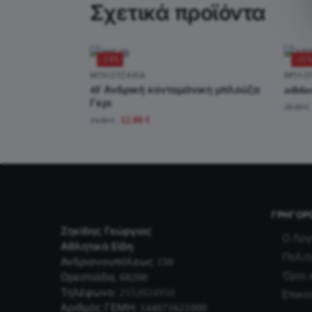
Σχετικά προϊόντα
-14%
-11
ΜΠΛΟΥΖΆΚΙΑ
ΜΠΛΟ
4F Ανδρική κοντομάνικη μπλούζα
adida
Γκρι
28.00
€
12.00
€
14.00
€
ΓΡΉΓΟΡ
Ζηκίδης Γεώργιος
Ο Λογ
Αθλητικά Είδη
Πολιτ
Ανδριανουπόλεως 150
Όροι 
Ορεστιάδα, 68200
Τηλέφωνο:
2552024950
Επικο
Αριθμός ΓΕΜΗ: 144071621000