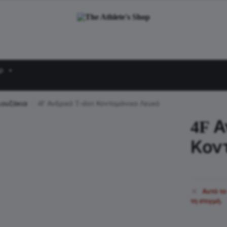
ρ
ουζάκια
4F Ανδρικό T-shirt Κοντομάνικο Λευκό
/
4F Α
Κον
Αυτό το
τη στιγμή.