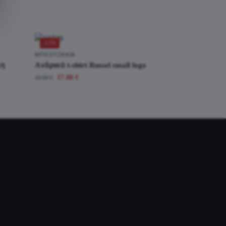
-15%
ΜΠΛΟΥΖΆΚΙΑ
κη
Aνδρικό t-shirt Russel small logo
17.00
€
20.00
€