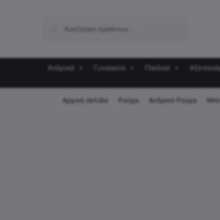
Αναζήτηση
Ανδρικά
Γυναικεία
Παιδικά
Αξεσουά
Αρχική σελίδα
Ρούχα
Ανδρικά Ρούχα
Μπλ
/
/
/