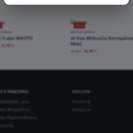
%
-11%
ΥΖΆΚΙΑ
ΜΠΛΟΥΖΆΚΙΑ
s T-shirt ΜΑΥΡΟ
4F Polo Μπλούζα Κοντομάνι
Μπεζ
25.00
€
16.00
€
18.00
€
ΟΙ ΣΎΝΔΕΣΜΟΙ
FOLLOW
αριασμός μου
Facebook
ική Απορρήτου
Instagram
και Προϋποθέσεις
ινωνία