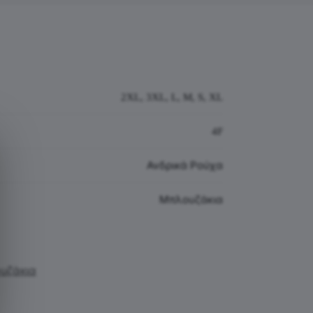
2XL, 3XL, L, M, S, XL
4F
Ανδρικά Ρούχα
Μπλουζάκια
υζάκια