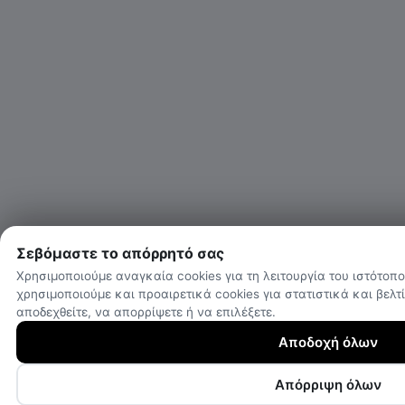
Σεβόμαστε το απόρρητό σας
Χρησιμοποιούμε αναγκαία cookies για τη λειτουργία του ιστότοπ
χρησιμοποιούμε και προαιρετικά cookies για στατιστικά και βελτ
αποδεχθείτε, να απορρίψετε ή να επιλέξετε.
Αποδοχή όλων
Απόρριψη όλων