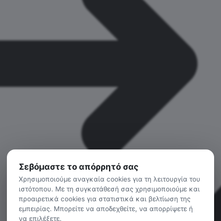
Σεβόμαστε το απόρρητό σας
Χρησιμοποιούμε αναγκαία cookies για τη λειτουργία του
ιστότοπου. Με τη συγκατάθεσή σας χρησιμοποιούμε και
προαιρετικά cookies για στατιστικά και βελτίωση της
εμπειρίας. Μπορείτε να αποδεχθείτε, να απορρίψετε ή
να επιλέξετε.