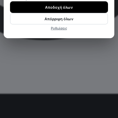
Αποδοχή όλων
Απόρριψη όλων
Ρυθμίσεις