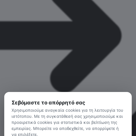
Σεβόμαστε το απόρρητό σας
Χρησιμοποιούμε αναγκαία cookies για τη λειτουργία του
ιστότοπου. Με τη συγκατάθεσή σας χρησιμοποιούμε και
προαιρετικά cookies για στατιστικά και βελτίωση της
εμπειρίας. Μπορείτε να αποδεχθείτε, να απορρίψετε ή
να επιλέξετε.