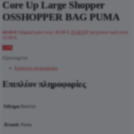
Core Up Large Shopper
OSSHOPPER BAG PUMA
40.00
€
Original price was: 40.00 €.
35.00
€
Η τρέχουσα τιμή είναι:
35.00 €.
-13%
Εξαντλημένο
Επιπλέον πληροφορίες
Επιπλέον πληροφορίες
Άθλημα
Κανένα
Brands
Puma