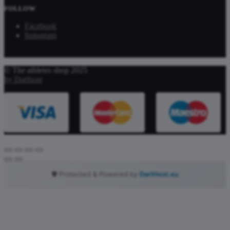
FOLLOW
Facebook
Instagram
© The athletes shop 2025
by Darthost
🛡️ Protected & Powered by
DartHost.eu