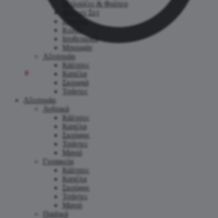
Μπλούζες & Φούτερ
Φόρμες Σετ
Ζακέτες
Κολάν
Ισοθερμικά
Μπουφάν
Αξεσουάρ
Κάλτσες
0.00
€
0
Καπέλα
Σκουφιά
Τσάντες
Αξεσουάρ
Ανδρικά
Κάλτσες
Καπέλα
Σκούφος
Τσάντες
Μαγιό
Γυναικεία
Κάλτσες
Καπέλα
Σκούφος
Τσάντες
Μαγιό
Παιδικά