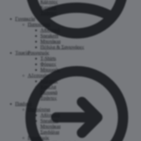
Κάλτσες
Καπέλα
Τσάντες
Γυναικεία
Παπούτσια
Αθλητικά
Sneakers
Μποτάκια
Πέδιλα & Σαγιονάρες
Ταμείο
Ρουχισμός
T-Shirts
Φόρμες
Μπουφάν
Αξεσουάρ
Κάλτσες
Καπέλα
Σκουφιά
Τσάντες
Παιδικά
Παπούτσια
Αθλητικά
Sneakers
Μποτάκια
Σανδάλια
Ρουχισμός