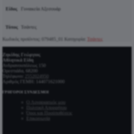
Είδος
Γυναικεία Αξεσουάρ
Τύπος
Τσάντες
Κωδικός προϊόντος:
079485_01
Κατηγορία:
Τσάντες
Ζηκίδης Γεώργιος
Αθλητικά Είδη
Ανδριανουπόλεως 150
Ορεστιάδα, 68200
Τηλέφωνο:
2552024950
Αριθμός ΓΕΜΗ: 144071621000
ΓΡΉΓΟΡΟΙ ΣΎΝΔΕΣΜΟΙ
Ο Λογαριασμός μου
Πολιτική Απορρήτου
Όροι και Προϋποθέσεις
Επικοινωνία