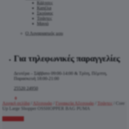
Κάλτσες
Καπέλα
Σκούφος
Τσάντες
Μαγιό
Ο Λογαριασμός μου
Για τηλεφωνικές παραγγελίες
Δευτέρα – Σάββατο 09:00-14:00 & Τρίτη, Πέμπτη,
Παρασκευή 18:00-21:00
25520 24950
0.00
€
0
Αρχική σελίδα
/
Αξεσουάρ
/
Γυναικεία Αξεσουάρ
/
Τσάντες
/
Core
Up Large Shopper OSSHOPPER BAG PUMA
Προσφορά!